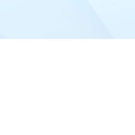
شرکت دانش بنیان ژرفانگاران دنیای تشخیص حاصل تلاش و هم
افزایی بیش از 10 ساله پژوهشگران و فناوران موسس و همکار
شرکت در حوزه سلامت می باشد که در دی ماه 1399 با برند تجاری
«ژندیا|GeneDia» در تهران به ثبت رسید. محصولات این شرکت
دارای نوآوری و یا بومی سازی شده محصولات با تکنولوژی بالای